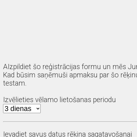
AIzpildiet šo reģistrācijas formu un mēs J
Kad būsim saņēmuši apmaksu par šo rēķinu,
testam.
Izvēlieties vēlamo lietošanas periodu
Ievadiet savus datus rēķina sagatavošanai